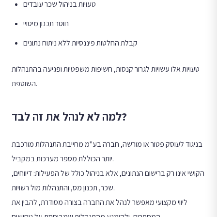
טעויות בניהול שכר עובדים
חוסר תכנון מיסויי
קבלת החלטות פיננסיות ללא ניתוח נתונים
טעויות אלו עשויות לגרור קנסות, חשיפות משפטיות ופגיעה בהתנהלות
השוטפת.
למה לא לנהל את זה לבד?
בניגוד לעוסק פטור או מורשה, חברה בע"מ מחייבת התנהלות מורכבת
יותר הכוללת מספר מערכות במקביל.
הקושי אינו רק ברישום הנתונים, אלא בניהול כולל של הפעילות: דיווחים,
שכר, תכנון מס, והתנהלות מול רשויות.
ליווי מקצועי מאפשר לנהל את החברה בצורה מסודרת, להבין את
המספרים, ולהימנע מהתנהלות שמבוססת על ניחושים.