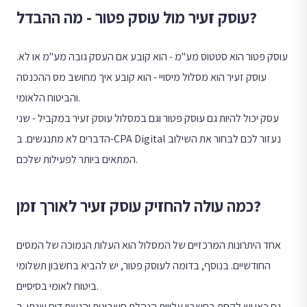
עוסק זעיר מול עוסק פטור - מה ההבדל?
עוסק פטור הוא סטטוס מע"מ - הוא קובע אם העסק גובה מע"מ או לא.
עוסק זעיר הוא מסלול מיסויי - הוא קובע איך מחושב מס ההכנסה
והביטוח הלאומי.
עסק יכול להיות גם עוסק פטור וגם במסלול עוסק זעיר במקביל - שני
הדברים לא מתנגשים. ב-CPA Digital נעזור לכם לבחור את השילוב
המתאים ביותר לפעילות שלכם.
כמה עולה להחזיק עוסק זעיר לאורך זמן?
אחד היתרונות המרכזיים של המסלול הוא העלות הנמוכה של המסים
החודשיים. בנוסף, בדומה לעוסק פטור, יש להביא בחשבון תשלומי
ביטוח לאומי בסיסיים.
גם כאן יש לקחת בחשבון עלויות הנהלת חשבונות והגשת דוח שנתי. ב-