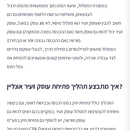
במסגרת המסלול, שיעור המס נמוך משמעותית מהמס הרגיל
לעצמאים, ותשלומי הביטוח הלאומי מופחתים גם הם.
חשוב להבין שעוסק זעיר הוא מסלול מיסויי, לא סוג עסק. בפועל, עוסק
זעיר יכול להיות גם עוסק פטור (אם ההכנסה נמוכה מהתקרה) וגם עוסק
מורשה (אם ההכנסה גבוהה יותר או מבחירה).
המסלול מתאים לפרילנסרים בתחילת הדרך, לבעלי עסקים צדדיים
לצד עבודה שכירה, ולנותני שירותים קטנים שמעוניינים להפחית את
נטל המס.
איך מתבצע תהליך פתיחת עוסק זעיר אונליין?
התהליך כולל פתיחת תיק במס הכנסה ובביטוח לאומי, עם בקשה
מיוחדת להצטרפות למסלול עוסק זעיר. במקרים בהם רוצים להיות גם
עוסק מורשה, יש להוסיף גם פתיחת תיק במע"מ.
המערכת של CPA Digital מאפשרת לבצע את כל הרישום במקום