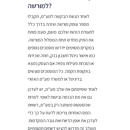
למורשה?
לאחר הגשת הבקשה למע"מ, תקבלו
מספר עוסק מורשה שזהה בדרך כלל
לתעודת הזהות שלכם. משם, מעמ פותח
את התיק מחדש תחת המסלול המורשה.
במקרים מסוימים יידרשו מסמכים נוספים
כמו אישור ניהול חשבון בנק, חוזה שכירות
או הוכחת פעילות צפויה אם העסק נמצא
בתקופת הקמה. כל המסמכים מוגשים
בדיגיטל או למשרד מע"מ האזורי.
לאחר שסיימתם את שלב מע"מ, יש לעדכן
גם את מס הכנסה וביטוח לאומי. למרות
שהסטטוס משתנה רק במע"מ, רשויות
המס האחרות צריכות לדעת על כך כדי
לעדכן את אופן הדיווח ואת גובה המקדמות.
משלב זה תדרשו להגיש דיווחים תקופתיים