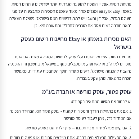
פתיחת חנויות אונליין הופכת לתופעה שגרתית. יותר ישראלים פותחים חנויות
באמזון Etsy או eBay ומגלים מהר מאוד שאמנם המכירות מתבצעות על פני
העולם הגדול, אבל דין וחשבון יש לתת לרשויות המס בישראל. נשאלת השאלה:
"האם חובה לרשום עסק אם מוכרים לחו״ל?" והתשובה היא: כן.
האם מכירות באמזון או Etsy מחייבות רישום כעסק
בישראל
מבחינת החוק הישראלי אתם בעלי עסק. לרשויות המס לא משנה אם אתם
מוכרים לארה״ב או לאירופה, או מקבלים כסף בפייפאל או בחשבון זר. ההכנסה
נחשבת להכנסה מישראל. רישום מסודר חוסך הסתבכות עתידיות, מאפשר
הכרה בהוצאות ונותן שקט בעבודה.
עוסק פטור, עוסק מורשה או חברה בע״מ
יש לבחור את הסיווג המתאים בקפידה:
1. אם אתם בתחילת הדרך והמכירות קטנות - עוסק פטור הוא הבחירה הנכונה.
אם המחזור גדל, ניתן לעבור לעוסק מורשה.
2. אם קיים צפי למחזור מכירות גבוה - עדיף להירשם כעוסק מורשה.
3. אם הפעילות הבינלאומית רחבה, אתם מייבאים סחורות או מפעילים צוותים -