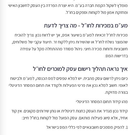
מומלץ לשקול הקמת חברה בע״מ. היא יוצרת הפרדה בין העסק לחשבון האישי
ומחזקת אמון מול לקוחות וספקים בחו״ל.
מע״מ במכירות לחו״ל - מה צריך לדעת
מכירות לחו״ל זכאיות למע״מ בשיעור אפס, אך יש לדווח נכון. צריך להוכיח
שהמוצר נשלח לחו״ל או שהשירות ניתן ללקוח זר. תיעוד עקבי של משלוחים,
חשבוניות ודוחות מכירה חיוני. ניהול מסודר מההתחלה מקל על עמידה
בדרישות המס.
איך נראה תהליך רישום עסק למוכרים לחו״ל
כיום ניתן לרשום עסק מהבית. יש למלא טפסים למס הכנסה, למע״מ ולביטוח
לאומי. חשוב למלא נכון את פרטי הפעילות ולקודד את תחום המסחר הדיגיטלי
בצורה מדויקת.
מהו קידוד תחום המסחר הדיגיטלי
קידוד נכון מגדיר את העסק כחנות דיגיטלית או נותן שירותים מקוונים. אין קוד
אחיד, אלא סיווג פעילות מותאם. עסק הפועל מול לקוחות בחו"ל חייב:
1. להפיק מסמכים חשבונאיים לפי כללי המס בישראל