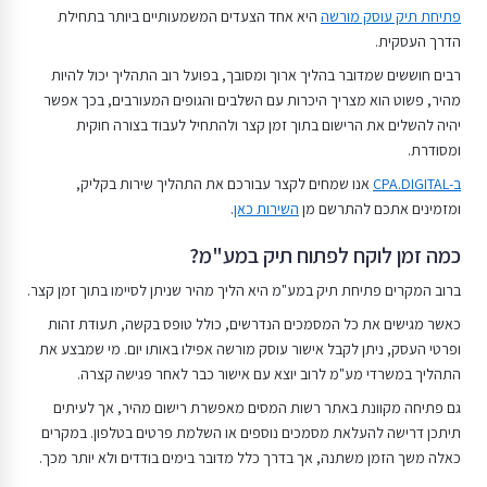
פתיחת תיק עוסק מורשה
היא אחד הצעדים המשמעותיים ביותר בתחילת
הדרך העסקית.
רבים חוששים שמדובר בהליך ארוך ומסובך, בפועל רוב התהליך יכול להיות
מהיר, פשוט הוא מצריך היכרות עם השלבים והגופים המעורבים, בכך אפשר
יהיה להשלים את הרישום בתוך זמן קצר ולהתחיל לעבוד בצורה חוקית
ומסודרת.
ב-CPA.DIGITAL
אנו שמחים לקצר עבורכם את התהליך שירות בקליק,
ומזמינים אתכם להתרשם מן
השירות כאן
.
כמה זמן לוקח לפתוח תיק במע"מ?
ברוב המקרים פתיחת תיק במע"מ היא הליך מהיר שניתן לסיימו בתוך זמן קצר.
כאשר מגישים את כל המסמכים הנדרשים, כולל טופס בקשה, תעודת זהות
ופרטי העסק, ניתן לקבל אישור עוסק מורשה אפילו באותו יום. מי שמבצע את
התהליך במשרדי מע"מ לרוב יוצא עם אישור כבר לאחר פגישה קצרה.
גם פתיחה מקוונת באתר רשות המסים מאפשרת רישום מהיר, אך לעיתים
תיתכן דרישה להעלאת מסמכים נוספים או השלמת פרטים בטלפון. במקרים
כאלה משך הזמן משתנה, אך בדרך כלל מדובר בימים בודדים ולא יותר מכך.