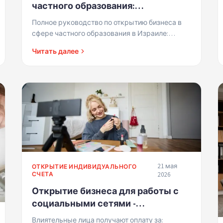
частного образования:
Руководство для частных
Полное руководство по открытию бизнеса в
учителей, лекторов и тренеров в
сфере частного образования в Израиле:
Израиле
структура, страховка, цены и маркетинг
Читать далее
21 мая
ОТКРЫТИЕ ИНДИВИДУАЛЬНОГО
СЧЕТА
2026
Открытие бизнеса для работы с
социальными сетями -
инфлюэнсеры, создатели
Влиятельные лица получают оплату за: