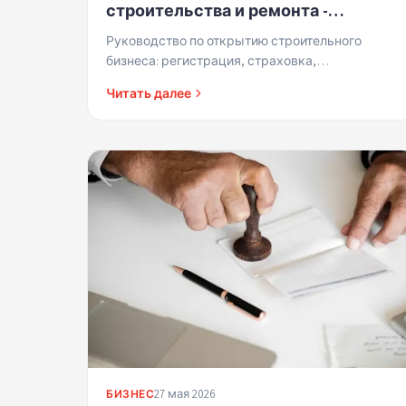
строительства и ремонта -
регистрация, страховка и
Руководство по открытию строительного
соответствие нормативным
бизнеса: регистрация, страховка,
требованиям
безопасность и финансовое управление.
Читать далее
27 мая 2026
БИЗНЕС