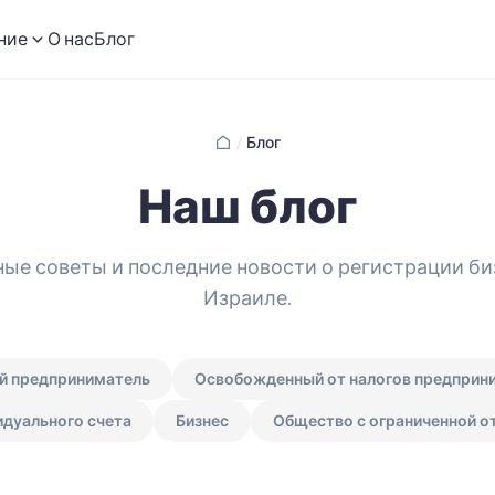
ние
О нас
Блог
/
Блог
Наш блог
ые советы и последние новости о регистрации би
Израиле.
й предприниматель
Освобожденный от налогов предприн
дуального счета
Бизнес
Общество с ограниченной о