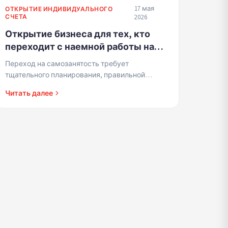
17 мая
ОТКРЫТИЕ ИНДИВИДУАЛЬНОГО
СЧЕТА
2026
Открытие бизнеса для тех, кто
переходит с наемной работы на
полную самозанятость - умные
Переход на самозанятость требует
этапы перехода, которые
тщательного планирования, правильной
предотвращают неожиданности
подготовки к налоговым органам и понимания
Читать далее
финансовых последствий.