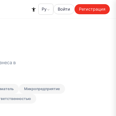
Войти
Регистрация
знеса в
иматель
Микропредприятие
тветственностью