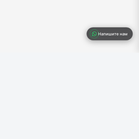
Напишите нам
ия
Контакты
972587889879
иальность
WhatsApp
hello@cpa.digital
ть
Jabotinsky St 61, Petah Tikva, Israel
а