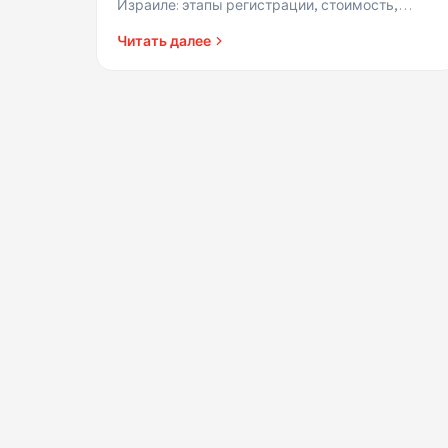
Израиле: этапы регистрации, стоимость,
регистр компаний, открытие банковского
Читать далее
счета и налоговые органы.