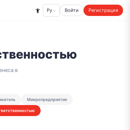
Войти
Регистрация
ственностью
знеса в
иматель
Микропредприятие
тветственностью