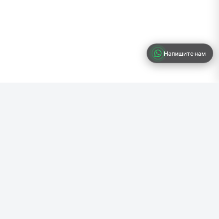
Напишите нам
Готовы начать свой бизнес?
Присоединяйтесь к сотням предпринимателей, которые
уже зарегистрировали бизнес с нами. Быстро, просто и
профессионально.
Начать регистрацию