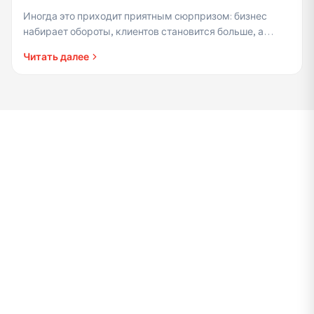
какие этапы перехода на статус
Иногда это приходит приятным сюрпризом: бизнес
уполномоченного предпринимателя
набирает обороты, клиентов становится больше, а
доходы уже не напоминают месяцы, когда вы только
Читать далее
начинали. И тогд...